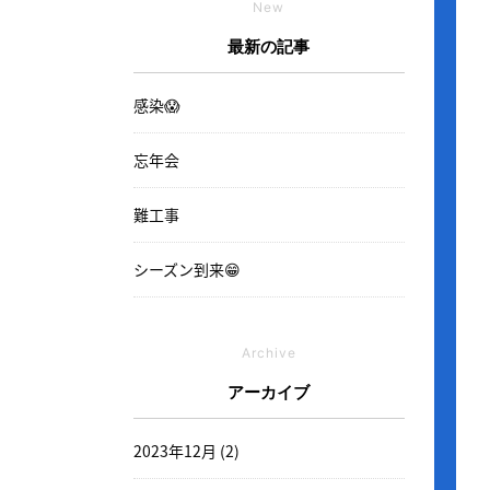
New
最新の記事
感染😱
忘年会
難工事
シーズン到来😁
Archive
アーカイブ
2023年12月 (2)