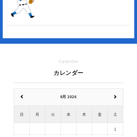
Calender
カレンダー
8月 2026
日
月
火
水
木
金
土
1