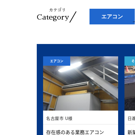
カテゴリ
／
エアコン
Category
エアコン
そ
名古屋市 U様
日進
存在感のある業務エアコン
新