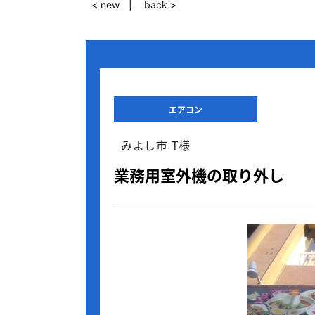
< new
back >
エアコン
みよし市 T様
業務用室外機の取り外し