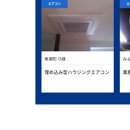
エアコン
エ
東郷町 O様
みよ
埋め込み型ハウジングエアコン
業