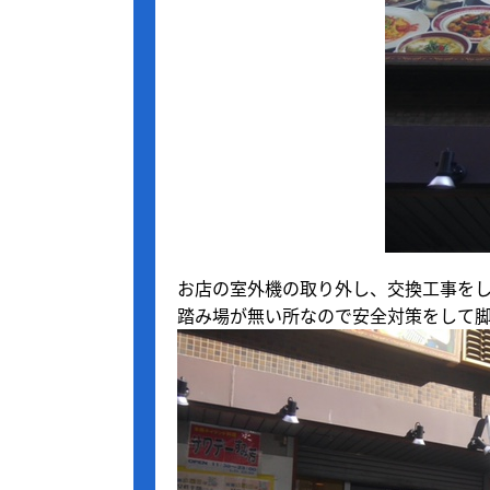
お店の室外機の取り外し、交換工事を
踏み場が無い所なので安全対策をして