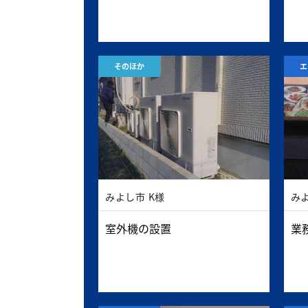
そのほか
エ
みよし市 K様
みよ
室外機の設置
業