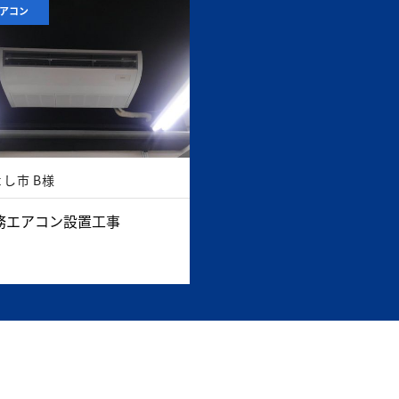
アコン
し市 B様
務エアコン設置工事