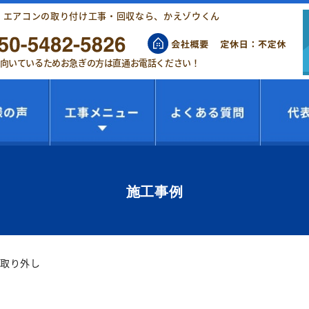
！エアコンの取り付け工事・回収なら、かえゾウくん
向いているためお急ぎの方は直通お電話ください！
施工事例
の取り外し