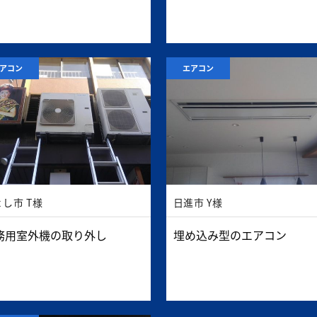
アコン
エアコン
し市 T様
日進市 Y様
務用室外機の取り外し
埋め込み型のエアコン