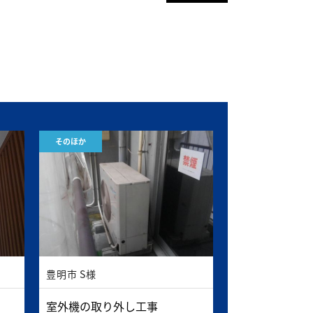
そのほか
豊明市 S様
室外機の取り外し工事